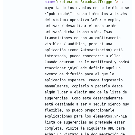
name=
"explanationBroadcastTrigger"
>
La 
mayoría de los eventos en su teléfono se 
\"publicado\" transmitiéndolos a través 
del sistema operativo.\nPor ejemplo, 
activar / desactivar el modo avión 
activará dicha transmisión. Esas 
transmisiones no son automáticamente 
visibles / audibles, pero si una 
aplicación (como Automatización) está 
interesada, puede conectarse a ellas. 
Cuando ocurran, se le notificará y podrá 
reaccionar.\n\nPuede definir aquí un 
evento de difusión para el que la 
aplicación esperará. Puede ingresarlo 
manualmente, copiarlo y pegarlo desde 
algún lugar o elegir uno de la lista de 
sugerencias. Como este desencadenante 
está destinado a ser y seguir siendo muy 
flexible, no puedo proporcionarle 
explicaciones para los elementos.\n\nLa 
lista de sugerencias no pretende estar 
completa. Visite la siguiente URL para 
echar un vistazo a la documentación de 