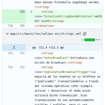
dann können Protokolle angehängt werden.
</string>
<string
name=
"directionStringDoesNotContain"
>
enth
ält nicht
</string>
</resources>
app/src/main/res/values-es/strings.xml
+1
@@ -721,4 +721,5 @@
<string
name=
"enterBroadcast"
>
Introduzca una 
acción de broadcast.
</string>
<string
name=
"explanationBroadcastTrigger"
>
La 
mayoría de los eventos en su teléfono se 
\"publicado\" transmitiéndolos a través 
del sistema operativo.\nPor ejemplo, 
activar / desactivar el modo avión 
activará dicha transmisión. Esas 
transmisiones no son automáticamente 
visibles / audibles, pero si una 