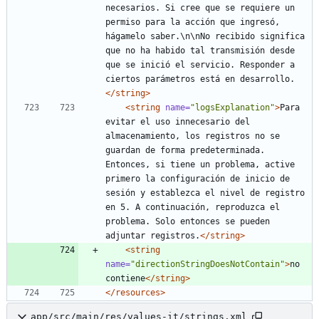
necesarios. Si cree que se requiere un 
permiso para la acción que ingresó, 
hágamelo saber.\n\nNo recibido significa 
que no ha habido tal transmisión desde 
que se inició el servicio. Responder a 
ciertos parámetros está en desarrollo.
</string>
<string
name=
"logsExplanation"
>
Para 
evitar el uso innecesario del 
almacenamiento, los registros no se 
guardan de forma predeterminada. 
Entonces, si tiene un problema, active 
primero la configuración de inicio de 
sesión y establezca el nivel de registro 
en 5. A continuación, reproduzca el 
problema. Solo entonces se pueden 
adjuntar registros.
</string>
<string
name=
"directionStringDoesNotContain"
>
no 
contiene
</string>
</resources>
app/src/main/res/values-it/strings.xml