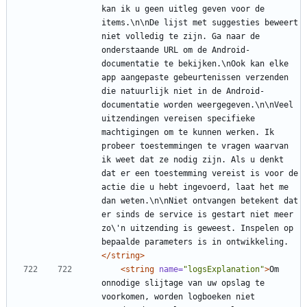
kan ik u geen uitleg geven voor de 
items.\n\nDe lijst met suggesties beweert 
niet volledig te zijn. Ga naar de 
onderstaande URL om de Android-
documentatie te bekijken.\nOok kan elke 
app aangepaste gebeurtenissen verzenden 
die natuurlijk niet in de Android-
documentatie worden weergegeven.\n\nVeel 
uitzendingen vereisen specifieke 
machtigingen om te kunnen werken. Ik 
probeer toestemmingen te vragen waarvan 
ik weet dat ze nodig zijn. Als u denkt 
dat er een toestemming vereist is voor de 
actie die u hebt ingevoerd, laat het me 
dan weten.\n\nNiet ontvangen betekent dat 
er sinds de service is gestart niet meer 
zo\'n uitzending is geweest. Inspelen op 
bepaalde parameters is in ontwikkeling.
</string>
<string
name=
"logsExplanation"
>
Om 
onnodige slijtage van uw opslag te 
voorkomen, worden logboeken niet 