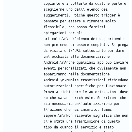
copiarlo e incollarlo da qualche parte o 
sceglierne uno dall\'elenco dei 
suggerimenti. Poiché questo trigger è 
pensato per essere e rimanere molto 
flessibile, non posso fornirti 
spiegazioni per gli 
articoli.\n\nL\'elenco dei suggerimenti 
non pretende di essere completo. Si prega 
di visitare l\'URL sottostante per dare 
un\'occhiata alla documentazione 
Android.\nAnche qualsiasi app può inviare 
eventi personalizzati che ovviamente non 
appariranno nella documentazione 
Android.\n\nMolte trasmissioni richiedono 
autorizzazioni specifiche per funzionare. 
Provo a richiedere le autorizzazioni dove 
so che saranno richieste. Se ritieni che 
sia necessaria un\'autorizzazione per 
l\'azione che hai inserito, fammi 
sapere.\n\nNon ricevuto significa che non 
c\'è stata una trasmissione di questo 
tipo da quando il servizio è stato 