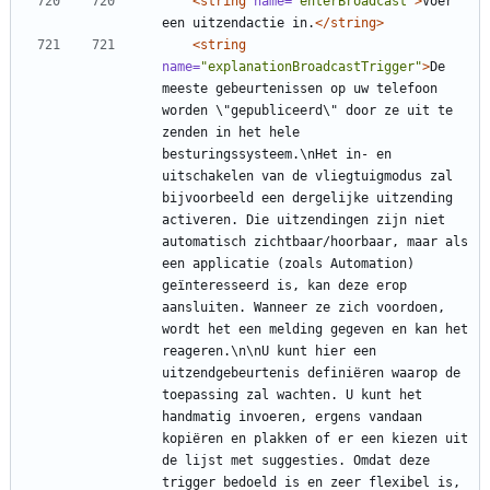
<string
name=
"enterBroadcast"
>
Voer 
een uitzendactie in.
</string>
<string
name=
"explanationBroadcastTrigger"
>
De 
meeste gebeurtenissen op uw telefoon 
worden \"gepubliceerd\" door ze uit te 
zenden in het hele 
besturingssysteem.\nHet in- en 
uitschakelen van de vliegtuigmodus zal 
bijvoorbeeld een dergelijke uitzending 
activeren. Die uitzendingen zijn niet 
automatisch zichtbaar/hoorbaar, maar als 
een applicatie (zoals Automation) 
geïnteresseerd is, kan deze erop 
aansluiten. Wanneer ze zich voordoen, 
wordt het een melding gegeven en kan het 
reageren.\n\nU kunt hier een 
uitzendgebeurtenis definiëren waarop de 
toepassing zal wachten. U kunt het 
handmatig invoeren, ergens vandaan 
kopiëren en plakken of er een kiezen uit 
de lijst met suggesties. Omdat deze 
trigger bedoeld is en zeer flexibel is, 