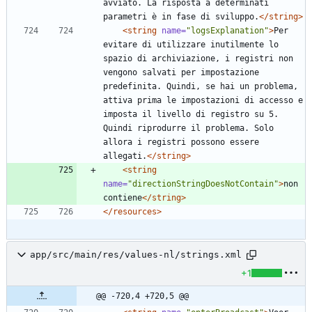
avviato. La risposta a determinati 
parametri è in fase di sviluppo.
</string>
<string
name=
"logsExplanation"
>
Per 
evitare di utilizzare inutilmente lo 
spazio di archiviazione, i registri non 
vengono salvati per impostazione 
predefinita. Quindi, se hai un problema, 
attiva prima le impostazioni di accesso e 
imposta il livello di registro su 5. 
Quindi riprodurre il problema. Solo 
allora i registri possono essere 
allegati.
</string>
<string
name=
"directionStringDoesNotContain"
>
non 
contiene
</string>
</resources>
app/src/main/res/values-nl/strings.xml
+1
@@ -720,4 +720,5 @@