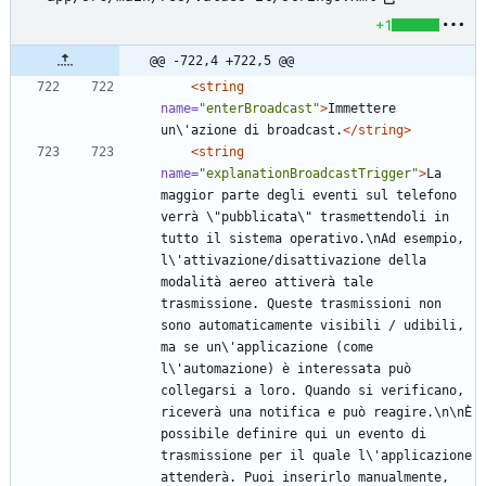
+1
@@ -722,4 +722,5 @@
<string
name=
"enterBroadcast"
>
Immettere 
un\'azione di broadcast.
</string>
<string
name=
"explanationBroadcastTrigger"
>
La 
maggior parte degli eventi sul telefono 
verrà \"pubblicata\" trasmettendoli in 
tutto il sistema operativo.\nAd esempio, 
l\'attivazione/disattivazione della 
modalità aereo attiverà tale 
trasmissione. Queste trasmissioni non 
sono automaticamente visibili / udibili, 
ma se un\'applicazione (come 
l\'automazione) è interessata può 
collegarsi a loro. Quando si verificano, 
riceverà una notifica e può reagire.\n\nÈ 
possibile definire qui un evento di 
trasmissione per il quale l\'applicazione 
attenderà. Puoi inserirlo manualmente, 