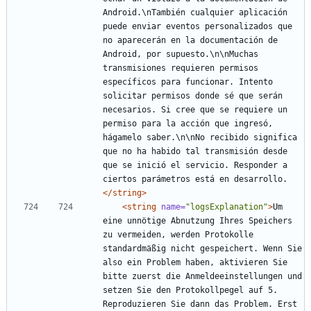
Android.\nTambién cualquier aplicación 
puede enviar eventos personalizados que 
no aparecerán en la documentación de 
Android, por supuesto.\n\nMuchas 
transmisiones requieren permisos 
específicos para funcionar. Intento 
solicitar permisos donde sé que serán 
necesarios. Si cree que se requiere un 
permiso para la acción que ingresó, 
hágamelo saber.\n\nNo recibido significa 
que no ha habido tal transmisión desde 
que se inició el servicio. Responder a 
ciertos parámetros está en desarrollo.
</string>
<string
name=
"logsExplanation"
>
Um 
eine unnötige Abnutzung Ihres Speichers 
zu vermeiden, werden Protokolle 
standardmäßig nicht gespeichert. Wenn Sie 
also ein Problem haben, aktivieren Sie 
bitte zuerst die Anmeldeeinstellungen und 
setzen Sie den Protokollpegel auf 5. 
Reproduzieren Sie dann das Problem. Erst 