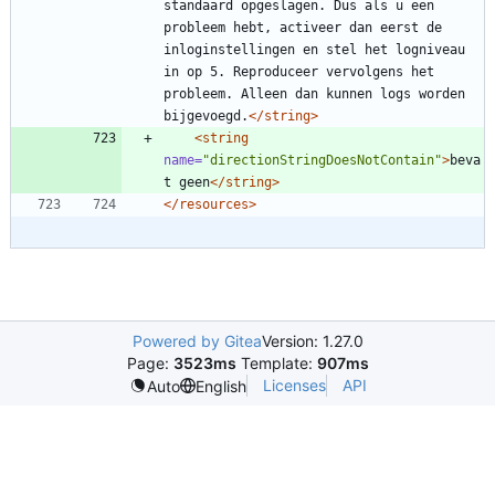
standaard opgeslagen. Dus als u een 
probleem hebt, activeer dan eerst de 
inloginstellingen en stel het logniveau 
in op 5. Reproduceer vervolgens het 
probleem. Alleen dan kunnen logs worden 
bijgevoegd.
</string>
<string
name=
"directionStringDoesNotContain"
>
beva
t geen
</string>
</resources>
Powered by Gitea
Version: 1.27.0
Page:
3523ms
Template:
907ms
Licenses
API
Auto
English