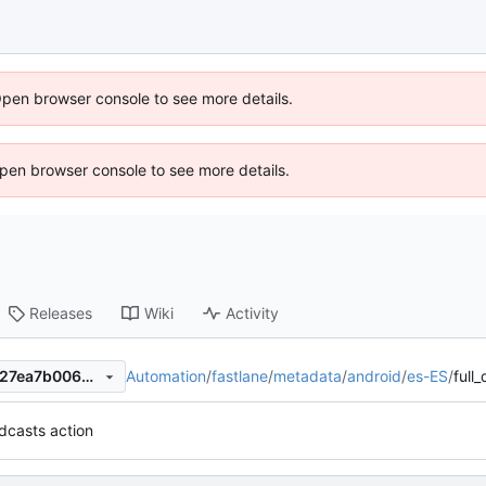
Open browser console to see more details.
 Open browser console to see more details.
Releases
Wiki
Activity
Automation
/
fastlane
/
metadata
/
android
/
es-ES
/
full_
9b84b8dad7efe133097282027ea7b006395b0d32
dcasts action