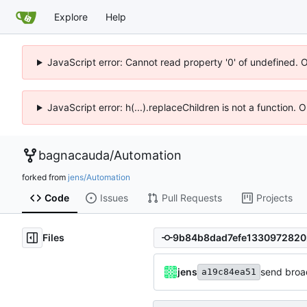
Explore
Help
JavaScript error: Cannot read property '0' of undefined. 
JavaScript error: h(...).replaceChildren is not a function.
bagnacauda
/
Automation
forked from
jens/Automation
Code
Issues
Pull Requests
Projects
Files
jens
send broa
a19c84ea51