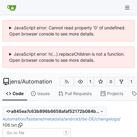
JavaScript error: Cannot read property '0' of undefined.
Open browser console to see more details.
JavaScript error: h(...).replaceChildren is not a function.
Open browser console to see more details.
jens
/
Automation
1
0
1
Code
Issues
Pull Requests
Projects
a845ea7c63b896b6658afaf52172b084b4a93a34
Automation
/
fastlane
/
metadata
/
android
/
de-DE
/
changelogs
/
106.txt
T