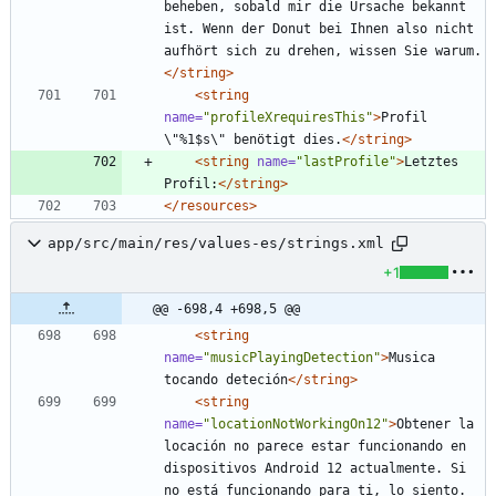
beheben, sobald mir die Ursache bekannt 
ist. Wenn der Donut bei Ihnen also nicht 
aufhört sich zu drehen, wissen Sie warum.
</string>
<string
name=
"profileXrequiresThis"
>
Profil 
\"%1$s\" benötigt dies.
</string>
<string
name=
"lastProfile"
>
Letztes 
Profil:
</string>
</resources>
app/src/main/res/values-es/strings.xml
+1
@@ -698,4 +698,5 @@
<string
name=
"musicPlayingDetection"
>
Musica 
tocando deteción
</string>
<string
name=
"locationNotWorkingOn12"
>
Obtener la 
locación no parece estar funcionando en 
dispositivos Android 12 actualmente. Si 
no está funcionando para ti, lo siento. 