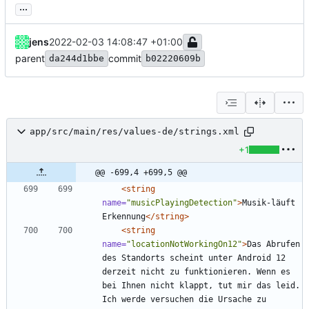
...
jens
2022-02-03 14:08:47 +01:00
parent
commit
da244d1bbe
b02220609b
app/src/main/res/values-de/strings.xml
+1
@@ -699,4 +699,5 @@
<string
name=
"musicPlayingDetection"
>
Musik-läuft 
Erkennung
</string>
<string
name=
"locationNotWorkingOn12"
>
Das Abrufen 
des Standorts scheint unter Android 12 
derzeit nicht zu funktionieren. Wenn es 
bei Ihnen nicht klappt, tut mir das leid. 
Ich werde versuchen die Ursache zu 