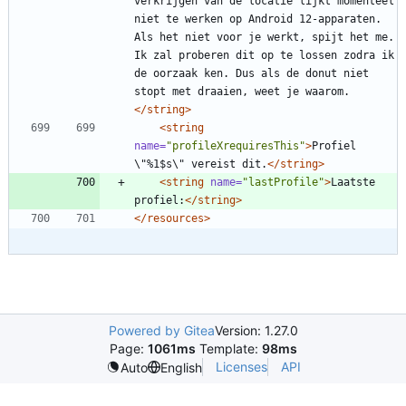
verkrijgen van de locatie lijkt momenteel 
niet te werken op Android 12-apparaten. 
Als het niet voor je werkt, spijt het me. 
Ik zal proberen dit op te lossen zodra ik 
de oorzaak ken. Dus als de donut niet 
stopt met draaien, weet je waarom.
</string>
<string
name=
"profileXrequiresThis"
>
Profiel 
\"%1$s\" vereist dit.
</string>
<string
name=
"lastProfile"
>
Laatste 
profiel:
</string>
</resources>
Powered by Gitea
Version: 1.27.0
Page:
1061ms
Template:
98ms
Licenses
API
Auto
English