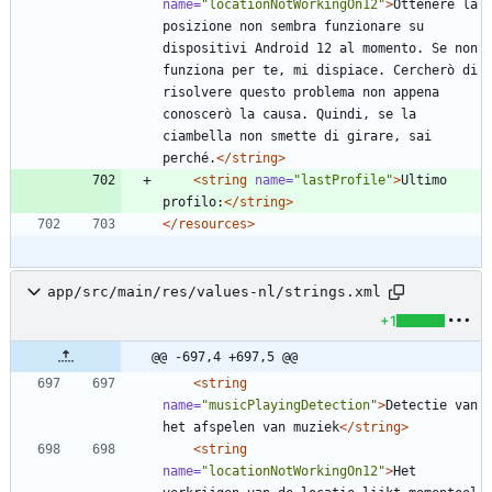
name=
"locationNotWorkingOn12"
>
Ottenere la 
posizione non sembra funzionare su 
dispositivi Android 12 al momento. Se non 
funziona per te, mi dispiace. Cercherò di 
risolvere questo problema non appena 
conoscerò la causa. Quindi, se la 
ciambella non smette di girare, sai 
perché.
</string>
<string
name=
"lastProfile"
>
Ultimo 
profilo:
</string>
</resources>
app/src/main/res/values-nl/strings.xml
+1
@@ -697,4 +697,5 @@
<string
name=
"musicPlayingDetection"
>
Detectie van 
het afspelen van muziek
</string>
<string
name=
"locationNotWorkingOn12"
>
Het 