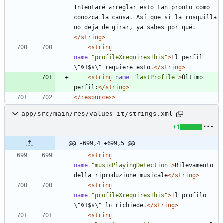
Intentaré arreglar esto tan pronto como 
conozca la causa. Así que si la rosquilla 
no deja de girar, ya sabes por qué.
</string>
<string
name=
"profileXrequiresThis"
>
El perfil 
\"%1$s\" requiere esto.
</string>
<string
name=
"lastProfile"
>
Último 
perfil:
</string>
</resources>
app/src/main/res/values-it/strings.xml
+1
@@ -699,4 +699,5 @@
<string
name=
"musicPlayingDetection"
>
Rilevamento 
della riproduzione musicale
</string>
<string
name=
"profileXrequiresThis"
>
Il profilo 
\"%1$s\" lo richiede.
</string>
<string