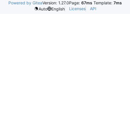
Powered by Gitea
Version: 1.27.0
Page:
67ms
Template:
7ms
Licenses
API
Auto
English