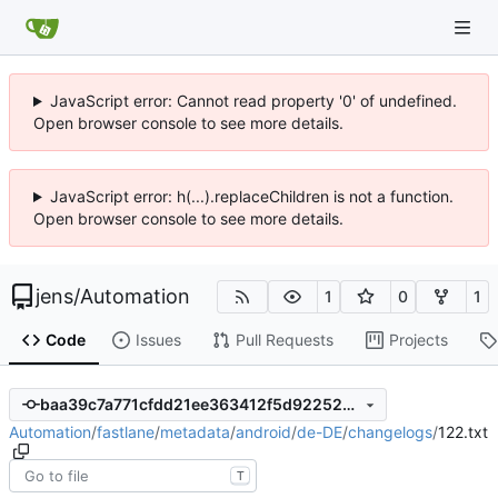
JavaScript error: Cannot read property '0' of undefined.
Open browser console to see more details.
JavaScript error: h(...).replaceChildren is not a function.
Open browser console to see more details.
jens
/
Automation
1
0
1
Code
Issues
Pull Requests
Projects
baa39c7a771cfdd21ee363412f5d92252940d033
Automation
/
fastlane
/
metadata
/
android
/
de-DE
/
changelogs
/
122.txt
T