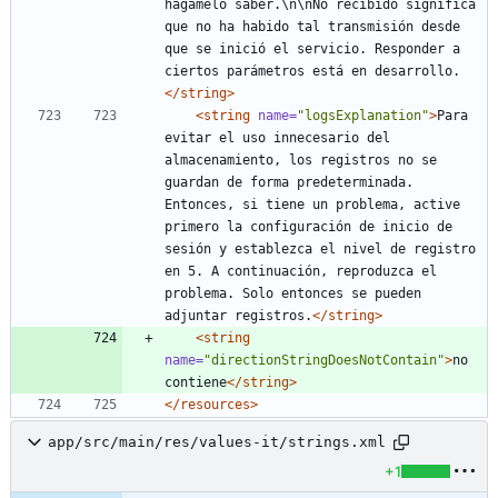
hágamelo saber.\n\nNo recibido significa 
que no ha habido tal transmisión desde 
que se inició el servicio. Responder a 
ciertos parámetros está en desarrollo.
</string>
<string
name=
"logsExplanation"
>
Para 
evitar el uso innecesario del 
almacenamiento, los registros no se 
guardan de forma predeterminada. 
Entonces, si tiene un problema, active 
primero la configuración de inicio de 
sesión y establezca el nivel de registro 
en 5. A continuación, reproduzca el 
problema. Solo entonces se pueden 
adjuntar registros.
</string>
<string
name=
"directionStringDoesNotContain"
>
no 
contiene
</string>
</resources>
app/src/main/res/values-it/strings.xml
+1