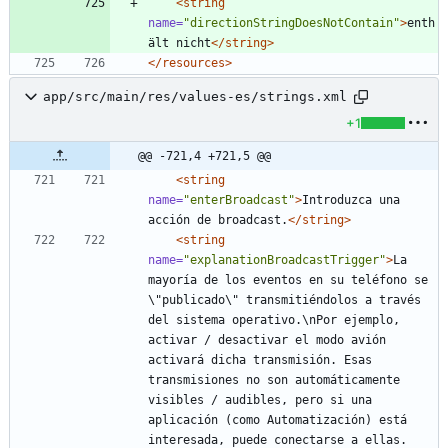
<string
name=
"directionStringDoesNotContain"
>
enth
ält nicht
</string>
</resources>
app/src/main/res/values-es/strings.xml
+1
@@ -721,4 +721,5 @@
<string
name=
"enterBroadcast"
>
Introduzca una 
acción de broadcast.
</string>
<string
name=
"explanationBroadcastTrigger"
>
La 
mayoría de los eventos en su teléfono se 
\"publicado\" transmitiéndolos a través 
del sistema operativo.\nPor ejemplo, 
activar / desactivar el modo avión 
activará dicha transmisión. Esas 
transmisiones no son automáticamente 
visibles / audibles, pero si una 
aplicación (como Automatización) está 
interesada, puede conectarse a ellas. 