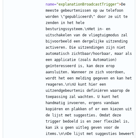
name=
"explanationBroadcastTrigger"
>
De 
meeste gebeurtenissen op uw telefoon 
worden \"gepubliceerd\" door ze uit te 
zenden in het hele 
besturingssysteem.\nHet in- en 
uitschakelen van de vliegtuigmodus zal 
bijvoorbeeld een dergelijke uitzending 
activeren. Die uitzendingen zijn niet 
automatisch zichtbaar/hoorbaar, maar als 
een applicatie (zoals Automation) 
geïnteresseerd is, kan deze erop 
aansluiten. Wanneer ze zich voordoen, 
wordt het een melding gegeven en kan het 
reageren.\n\nU kunt hier een 
uitzendgebeurtenis definiëren waarop de 
toepassing zal wachten. U kunt het 
handmatig invoeren, ergens vandaan 
kopiëren en plakken of er een kiezen uit 
de lijst met suggesties. Omdat deze 
trigger bedoeld is en zeer flexibel is, 
kan ik u geen uitleg geven voor de 
items.\n\nDe lijst met suggesties beweert 