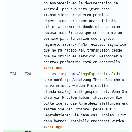
no aparecerán en la documentación de 
Android, por supuesto.\n\nMuchas 
transmisiones requieren permisos 
específicos para funcionar. Intento 
solicitar permisos donde sé que serán 
necesarios. Si cree que se requiere un 
permiso para la acción que ingresó, 
hágamelo saber.\n\nNo recibido significa 
que no ha habido tal transmisión desde 
que se inició el servicio. Responder a 
ciertos parámetros está en desarrollo.
</string>
<string
name=
"logsExplanation"
>
Um 
eine unnötige Abnutzung Ihres Speichers 
zu vermeiden, werden Protokolle 
standardmäßig nicht gespeichert. Wenn Sie 
also ein Problem haben, aktivieren Sie 
bitte zuerst die Anmeldeeinstellungen und 
setzen Sie den Protokollpegel auf 5. 
Reproduzieren Sie dann das Problem. Erst 
dann können Protokolle angehängt werden.
</string>