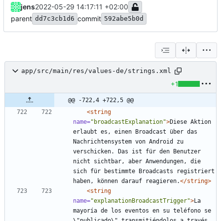
jens
2022-05-29 14:17:11 +02:00
parent
commit
dd7c3cb1d6
592abe5b0d
app/src/main/res/values-de/strings.xml
+1
@@ -722,4 +722,5 @@
<string
name=
"broadcastExplanation"
>
Diese Aktion 
erlaubt es, einen Broadcast über das 
Nachrichtensystem von Android zu 
verschicken. Das ist für den Benutzer 
nicht sichtbar, aber Anwendungen, die 
sich für bestimmte Broadcasts registriert 
haben, können darauf reagieren.
</string>
<string
name=
"explanationBroadcastTrigger"
>
La 
mayoría de los eventos en su teléfono se 
\"publicado\" transmitiéndolos a través 