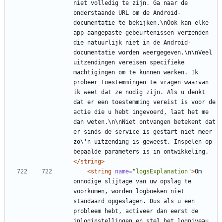
niet volledig te zijn. Ga naar de 
onderstaande URL om de Android-
documentatie te bekijken.\nOok kan elke 
app aangepaste gebeurtenissen verzenden 
die natuurlijk niet in de Android-
documentatie worden weergegeven.\n\nVeel 
uitzendingen vereisen specifieke 
machtigingen om te kunnen werken. Ik 
probeer toestemmingen te vragen waarvan 
ik weet dat ze nodig zijn. Als u denkt 
dat er een toestemming vereist is voor de 
actie die u hebt ingevoerd, laat het me 
dan weten.\n\nNiet ontvangen betekent dat 
er sinds de service is gestart niet meer 
zo\'n uitzending is geweest. Inspelen op 
bepaalde parameters is in ontwikkeling.
</string>
<string
name=
"logsExplanation"
>
Om 
onnodige slijtage van uw opslag te 
voorkomen, worden logboeken niet 
standaard opgeslagen. Dus als u een 
probleem hebt, activeer dan eerst de 
inloginstellingen en stel het logniveau 