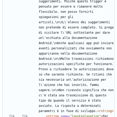
suggerimenti. Poiché questo trigger è 
pensato per essere e rimanere molto 
flessibile, non posso fornirti 
spiegazioni per gli 
articoli.\n\nL\'elenco dei suggerimenti 
non pretende di essere completo. Si prega 
di visitare l\'URL sottostante per dare 
un\'occhiata alla documentazione 
Android.\nAnche qualsiasi app può inviare 
eventi personalizzati che ovviamente non 
appariranno nella documentazione 
Android.\n\nMolte trasmissioni richiedono 
autorizzazioni specifiche per funzionare. 
Provo a richiedere le autorizzazioni dove 
so che saranno richieste. Se ritieni che 
sia necessaria un\'autorizzazione per 
l\'azione che hai inserito, fammi 
sapere.\n\nNon ricevuto significa che non 
c\'è stata una trasmissione di questo 
tipo da quando il servizio è stato 
avviato. La risposta a determinati 
parametri è in fase di sviluppo.
</string>
<string
name=
"logsExplanation"
>
Per 