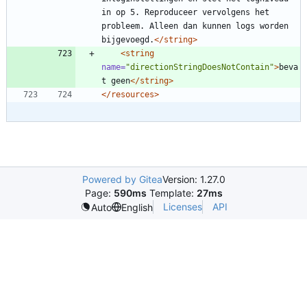
in op 5. Reproduceer vervolgens het 
probleem. Alleen dan kunnen logs worden 
bijgevoegd.
</string>
<string
name=
"directionStringDoesNotContain"
>
beva
t geen
</string>
</resources>
Powered by Gitea
Version: 1.27.0
Page:
590ms
Template:
27ms
Licenses
API
Auto
English