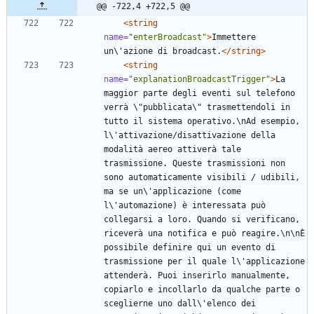
@@ -722,4 +722,5 @@
<string
name=
"enterBroadcast"
>
Immettere 
un\'azione di broadcast.
</string>
<string
name=
"explanationBroadcastTrigger"
>
La 
maggior parte degli eventi sul telefono 
verrà \"pubblicata\" trasmettendoli in 
tutto il sistema operativo.\nAd esempio, 
l\'attivazione/disattivazione della 
modalità aereo attiverà tale 
trasmissione. Queste trasmissioni non 
sono automaticamente visibili / udibili, 
ma se un\'applicazione (come 
l\'automazione) è interessata può 
collegarsi a loro. Quando si verificano, 
riceverà una notifica e può reagire.\n\nÈ 
possibile definire qui un evento di 
trasmissione per il quale l\'applicazione 
attenderà. Puoi inserirlo manualmente, 
copiarlo e incollarlo da qualche parte o 
sceglierne uno dall\'elenco dei 