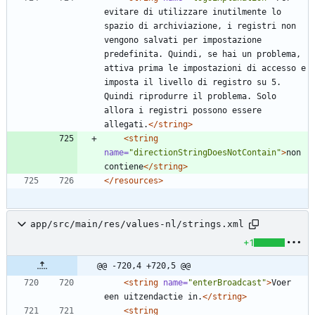
evitare di utilizzare inutilmente lo 
spazio di archiviazione, i registri non 
vengono salvati per impostazione 
predefinita. Quindi, se hai un problema, 
attiva prima le impostazioni di accesso e 
imposta il livello di registro su 5. 
Quindi riprodurre il problema. Solo 
allora i registri possono essere 
allegati.
</string>
<string
name=
"directionStringDoesNotContain"
>
non 
contiene
</string>
</resources>
app/src/main/res/values-nl/strings.xml
+1
@@ -720,4 +720,5 @@
<string
name=
"enterBroadcast"
>
Voer 
een uitzendactie in.
</string>
<string