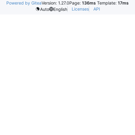
Powered by Gitea
Version: 1.27.0
Page:
136ms
Template:
17ms
Licenses
API
Auto
English