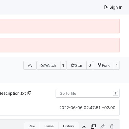
Sign In
1
0
1
Watch
Star
Fork
description.txt
T
2022-06-06 02:47:51 +02:00
Raw
Blame
History