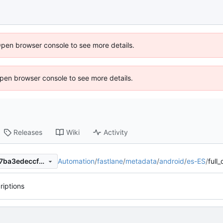
Open browser console to see more details.
 Open browser console to see more details.
Releases
Wiki
Activity
Automation
/
fastlane
/
metadata
/
android
/
es-ES
/
full_
944e165dd0fe35ac62ae7397ba3edeccf67d980a
riptions