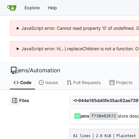
Explore
Help
JavaScript error: Cannot read property '0' of undefined. 
JavaScript error: h(...).replaceChildren is not a function.
jens
/
Automation
Code
Issues
Pull Requests
Projects
Files
jens
store desc
f738e02b72
61 lines
2.6 KiB
Plaintext