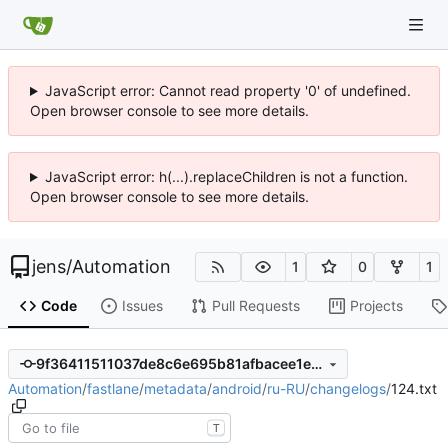
JavaScript error: Cannot read property '0' of undefined.
Open browser console to see more details.
JavaScript error: h(...).replaceChildren is not a function.
Open browser console to see more details.
jens
/
Automation
1
0
1
Code
Issues
Pull Requests
Projects
9f36411511037de8c6e695b81afbacee1e9bdba6
Automation
/
fastlane
/
metadata
/
android
/
ru-RU
/
changelogs
/
124.txt
T