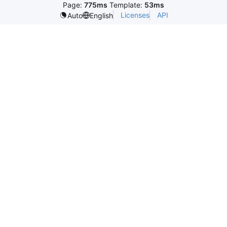
Page:
775ms
Template:
53ms
Licenses
API
Auto
English