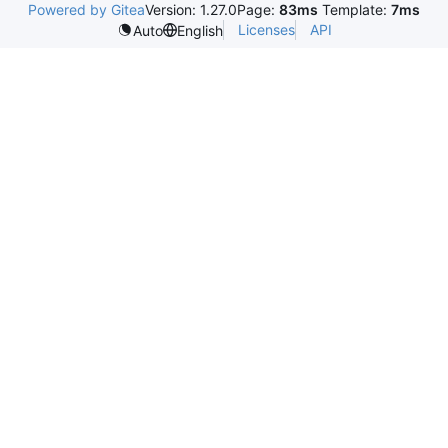
Powered by Gitea
Version: 1.27.0
Page:
83ms
Template:
7ms
Licenses
API
Auto
English