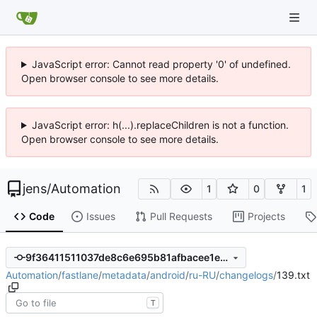
JavaScript error: Cannot read property '0' of undefined.
Open browser console to see more details.
JavaScript error: h(...).replaceChildren is not a function.
Open browser console to see more details.
jens
/
Automation
1
0
1
Code
Issues
Pull Requests
Projects
9f36411511037de8c6e695b81afbacee1e9bdba6
Automation
/
fastlane
/
metadata
/
android
/
ru-RU
/
changelogs
/
139.txt
T