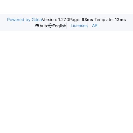
Powered by Gitea
Version: 1.27.0
Page:
93ms
Template:
12ms
Licenses
API
Auto
English