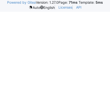
Powered by Gitea
Version: 1.27.0
Page:
71ms
Template:
5ms
Licenses
API
Auto
English