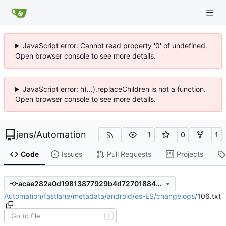
JavaScript error: Cannot read property '0' of undefined.
Open browser console to see more details.
JavaScript error: h(...).replaceChildren is not a function.
Open browser console to see more details.
jens
/
Automation
1
0
1
Code
Issues
Pull Requests
Projects
acae282a0d19813877929b4d7270188401afcf64
Automation
/
fastlane
/
metadata
/
android
/
es-ES
/
changelogs
/
106.txt
T