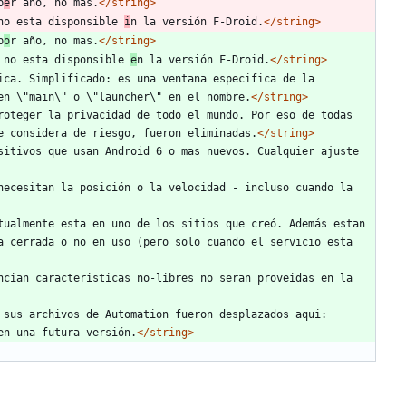
p
e
r año, no mas.
</string>
no esta disponsible 
i
n la versión F-Droid.
</string>
p
o
r año, no mas.
</string>
 no esta disponsible 
e
n la versión F-Droid.
</string>
ica. Simplificado: es una ventana especifica de la 
en \"main\" o \"launcher\" en el nombre.
</string>
roteger la privacidad de todo el mundo. Por eso de todas 
e considera de riesgo, fueron eliminadas.
</string>
sitivos que usan Android 6 o mas nuevos. Cualquier ajuste 
necesitan la posición o la velocidad - incluso cuando la 
tualmente esta en uno de los sitios que creó. Además estan 
 cerrada o no en uso (pero solo cuando el servicio esta 
ncian caracteristicas no-libres no seran proveidas en la 
 sus archivos de Automation fueron desplazados aqui: 
en una futura versión.
</string>