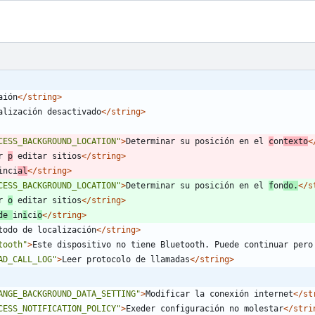
aión
</string>
alización desactivado
</string>
CESS_BACKGROUND_LOCATION"
>
Determinar su posición en el 
c
on
texto
<
r 
p
 editar sitios
</string>
inci
al
</string>
CESS_BACKGROUND_LOCATION"
>
Determinar su posición en el 
f
on
do.
</s
r 
o
 editar sitios
</string>
de 
in
i
ci
o
</string>
todo de localización
</string>
tooth"
>
Este dispositivo no tiene Bluetooth. Puede continuar pero
AD_CALL_LOG"
>
Leer protocolo de llamadas
</string>
ANGE_BACKGROUND_DATA_SETTING"
>
Modificar la conexión internet
</st
CESS_NOTIFICATION_POLICY"
>
Exeder configuración no molestar
</stri