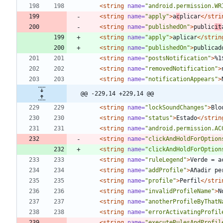
<string
name=
"android.permission.WR
<string
name=
"apply"
>
a
c
plicar
</stri
<string
name=
"publishedOn"
>
public
it
<string
name=
"apply"
>
aplicar
</strin
<string
name=
"publishedOn"
>
publicad
<string
name=
"postsNotification"
>
%1
<string
name=
"removedNotification"
>
<string
name=
"notificationAppears"
>
@@ -229,14 +229,14 @@
<string
name=
"lockSoundChanges"
>
Blo
<string
name=
"status"
>
Estado
</strin
<string
name=
"android.permission.AC
<string
name=
"clickAndHoldForOption
<string
name=
"clickAndHoldForOption
<string
name=
"ruleLegend"
>
Verde = a
<string
name=
"addProfile"
>
Añadir pe
<string
name=
"profile"
>
Perfil
</stri
<string
name=
"invalidProfileName"
>
N
<string
name=
"anotherProfileByThatN
<string
name=
"errorActivatingProfil
<string
name=
"executeRulesAndProfil