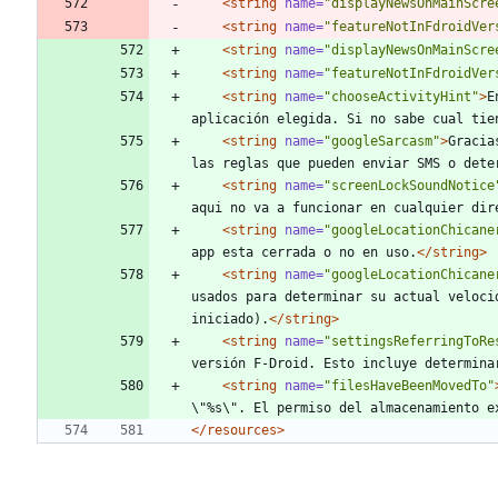
<string
name=
"displayNewsOnMainScre
<string
name=
"featureNotInFdroidVer
<string
name=
"displayNewsOnMainScre
<string
name=
"featureNotInFdroidVer
<string
name=
"chooseActivityHint"
>
E
aplicación elegida. Si no sabe cual tie
<string
name=
"googleSarcasm"
>
Gracia
las reglas que pueden enviar SMS o dete
<string
name=
"screenLockSoundNotice
aqui no va a funcionar en cualquier dir
<string
name=
"googleLocationChicane
app esta cerrada o no en uso.
</string>
<string
name=
"googleLocationChicane
usados para determinar su actual veloci
iniciado).
</string>
<string
name=
"settingsReferringToRe
versión F-Droid. Esto incluye determina
<string
name=
"filesHaveBeenMovedTo"
\"%s\". El permiso del almacenamiento e
</resources>