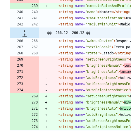
<string
name=
"executeRulesAndProfil
<string
name=
"name"
>
Nombre
</string>
<string
name=
"useAuthentication"
>
Us
<string
name=
"radiusWithUnit"
>
Radio
@@ -266,12 +266,12 @@
<string
name=
"wakeupDevice"
>
Despert
<string
name=
"textToSpeak"
>
Texto pa
<string
name=
"state"
>
Estado
</string
<string
name=
"setScreenBrightness"
>
<string
name=
"brightnessManual"
>
lum
<string
name=
"brightnessAuto"
>
lumin
<string
name=
"autoBrightness"
>
Activ
<string
name=
"setScreenBrightnessEn
<string
name=
"autoBrightnessNotice"
<string
name=
"setScreenBrightness"
>
<string
name=
"brightnessManual"
>
niv
<string
name=
"brightnessAuto"
>
brill
<string
name=
"autoBrightness"
>
Activ
<string
name=
"setScreenBrightnessEn
<string
name=
"autoBrightnessNotice"