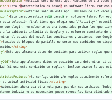
enDescription"
>
Noticias solo de esta app. Hablamos de 1-2 veces 
sion"
>
Esta c
h
aracteristica es basad
o
 en software libre. Por eso 
enDescription"
>
Noticias solo de esta app. Hablamos de 1-2 veces 
sion"
>
Esta caracteristica es
ta
 basad
a
 en software libre. Por eso
n esta selección final tiene que elegir una \"Activity\" especif
ne que elegir, normalmente es una buena idea probar los que tien
s a la sabiduria infinita de Google y su esfuerzo constante de p
rminar el estado del movil las condiciones y acciones, que Googl
"
>
Sonidos de bloqueo de pantalla no seran mas cambiados en dispo
ección.
</string>
ry"
>
Este app almacena datos de posición para activar reglas que 
ryOld"
>
Este app almacena datos de posición para determinar si ac
dad (si usa esta condición en reglas). Incluso cuando la app esta
strictedFeatures"
>
Su configuración y/o reglas actualmente refere
r su actual actividad fisica.
</string>
>
Automation ahora usa otra ruta para guardar sus archivos. Todos
xterno todavia no es necesario; puede revocarlo. Sera eliminado 