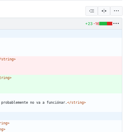
+23
-16
/string>
tring>
 probablemente no va a funciónar.
</string>
ring>
ng>