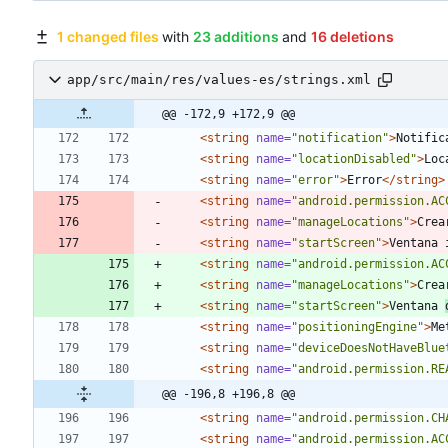
1 changed files
with
23 additions
and
16 deletions
app/src/main/res/values-es/strings.xml
@@ -172,9 +172,9 @@
<string
name=
"notification"
>
Notific
<string
name=
"locationDisabled"
>
Loc
<string
name=
"error"
>
Error
</string>
<string
name=
"android.permission.AC
<string
name=
"manageLocations"
>
Crea
<string
name=
"startScreen"
>
Ventana 
<string
name=
"android.permission.AC
<string
name=
"manageLocations"
>
Crea
<string
name=
"startScreen"
>
Ventana 
<string
name=
"positioningEngine"
>
Me
<string
name=
"deviceDoesNotHaveBlue
<string
name=
"android.permission.RE
@@ -196,8 +196,8 @@
<string
name=
"android.permission.CH
<string
name=
"android.permission.AC