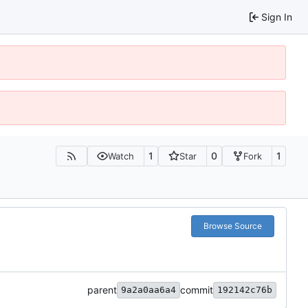
Sign In
1
0
1
Watch
Star
Fork
Browse Source
parent
commit
9a2a0aa6a4
192142c76b