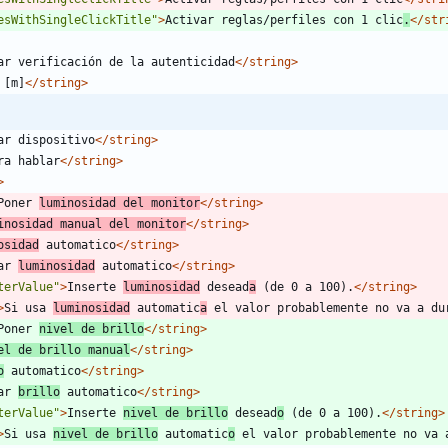
esWithSingleClickTitle"
>
Activar reglas/perfiles con 1 clic
.
</str
ar verificación de la autenticidad
</string>
 [m]
</string>
ar dispositivo
</string>
ra hablar
</string>
>
Poner 
luminosidad del monitor
</string>
inosidad manual del monitor
</string>
osidad
 automatico
</string>
ar 
luminosidad
 automatico
</string>
terValue"
>
Inserte 
luminosidad
 desead
a
 (de 0 a 100).
</string>
>
Si usa 
luminosidad
 automatic
a
 el valor probablemente no va a du
Poner 
nivel de brillo
</string>
el de brillo manual
</string>
o
 automatico
</string>
ar 
brillo
 automatico
</string>
terValue"
>
Inserte 
nivel de brillo
 desead
o
 (de 0 a 100).
</string>
>
Si usa 
nivel de brillo
 automatic
o
 el valor probablemente no va 