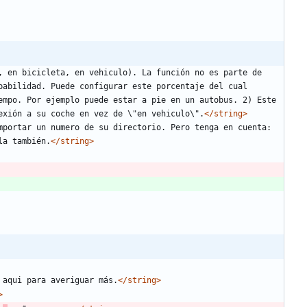
, en bicicleta, en vehiculo). La función no es parte de 
abilidad. Puede configurar este porcentaje del cual 
mpo. Por ejemplo puede estar a pie en un autobus. 2) Este 
exión a su coche en vez de \"en vehiculo\".
</string>
mportar un numero de su directorio. Pero tenga en cuenta: 
la también.
</string>
 aqui para averiguar más.
</string>
>