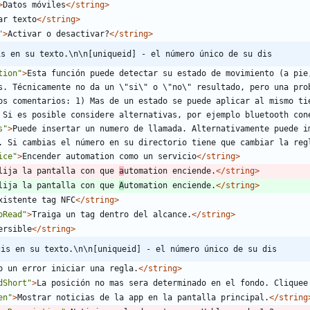
>
Datos móviles
</string>
ar texto
</string>
"
>
Activar o desactivar?
</string>
is en su texto.\n\n[uniqueid] - el número único de su dis
tion"
>
Esta función puede detectar su estado de movimiento (a pie
s. Técnicamente no da un \"si\" o \"no\" resultado, pero una prob
os comentarios: 1) Mas de un estado se puede aplicar al mismo tie
 Si es posible considere alternativas, por ejemplo bluetooth con
s"
>
Puede insertar un numero de llamada. Alternativamente puede i
. Si cambias el número en su directorio tiene que cambiar la reg
ice"
>
Encender automation como un servicio
</string>
lija la pantalla con que 
a
utomation enciende.
</string>
lija la pantalla con que 
A
utomation enciende.
</string>
xistente tag NFC
</string>
oRead"
>
Traiga un tag dentro del alcance.
</string>
ersible
</string>
cis en su texto.\n\n[uniqueid] - el número único de su dis
o un error iniciar una regla.
</string>
dShort"
>
La posición no mas sera determinado en el fondo. Cliquee
en"
>
Mostrar noticias de la app en la pantalla principal.
</string