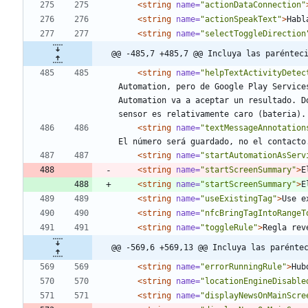
<string
name=
"actionDataConnection"
<string
name=
"actionSpeakText"
>
Habl
<string
name=
"selectToggleDirection
@@ -485,7 +485,7 @@ Incluya las paréntec
<string
name=
"helpTextActivityDetec
Automation, pero de Google Play Service
Automation va a aceptar un resultado. D
sensor es relativamente caro (bateria).
<string
name=
"textMessageAnnotation
El número será guardado, no el contacto
<string
name=
"startAutomationAsServ
<string
name=
"startScreenSummary"
>
E
<string
name=
"startScreenSummary"
>
E
<string
name=
"useExistingTag"
>
Use e
<string
name=
"nfcBringTagIntoRangeT
<string
name=
"toggleRule"
>
Regla rev
@@ -569,6 +569,13 @@ Incluya las parénte
<string
name=
"errorRunningRule"
>
Hub
<string
name=
"locationEngineDisable
<string
name=
"displayNewsOnMainScre