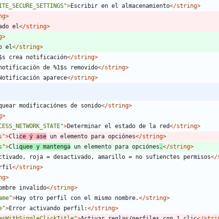
ITE_SECURE_SETTINGS"
>
Escribir en el almacenamiento
</string>
ng>
ado el
</string>
g>
o el
</string>
$s crea notificación
</string>
notificación de %1$s removido
</string>
Notificación aparece
</string>
quear modificaciónes de sonido
</string>
g>
CESS_NETWORK_STATE"
>
Determinar el estado de la red
</string>
s"
>
Cli
ce ý ase
 un elemento para opciónes
</string>
s"
>
Cli
quee y mantenga
 un elemento para opciónes
.
</string>
ctivado, roja = desactivado, amarillo = no sufienctes permisos
</
rfil
</string>
ng>
ombre invalido
</string>
ame"
>
Hay otro perfil con el mismo nombre.
</string>
e"
>
Error activando perfil:
</string>
esWithSingleClickTitle"
>
Activar reglas/perfiles con 1 clic
</stri