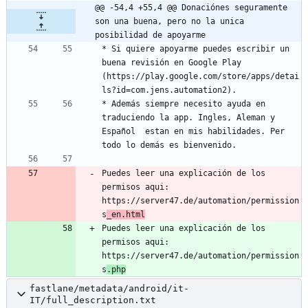
@@ -54,4 +55,4 @@ Donaciónes seguramente 
son una buena, pero no la unica 
posibilidad de apoyarme
* Si quiere apoyarme puedes escribir un 
buena revisión en Google Play 
(https://play.google.com/store/apps/detai
* Además siempre necesito ayuda en 
traduciendo la app. Ingles, Aleman y 
Español  estan en mis habilidades. Per 
Puedes leer una explicación de los 
permisos aqui: 
https://server47.de/automation/permission
s
_en.html
Puedes leer una explicación de los 
permisos aqui: 
https://server47.de/automation/permission
s
.php
fastlane/metadata/android/it-
IT/full_description.txt