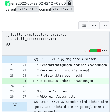
jens
2022-05-29 02:42:12 +02:00
parent
commit
3a14a56fd0
a19c84ea51
fastlane/metadata/android/de-
DE/full_description.txt
+2
-1
@@ -21,6 +21,7 @@ Mögliche Auslöser:
@@ -54,4 +55,4 @@ Spenden sind sicher eine 
gute, aber nicht die einzige Möglichkeit 
mich zu motiv