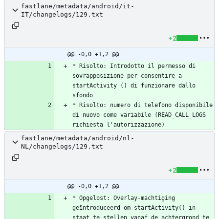
fastlane/metadata/android/it-
IT/changelogs/129.txt
+2
@@ -0,0 +1,2 @@
* Risolto: Introdotto il permesso di 
sovrapposizione per consentire a 
startActivity () di funzionare dallo 
* Risolto: numero di telefono disponibile 
di nuovo come variabile (READ_CALL_LOGS 
richiesta l'autorizzazione)
fastlane/metadata/android/nl-
NL/changelogs/129.txt
+2
@@ -0,0 +1,2 @@
* Opgelost: Overlay-machtiging 
geïntroduceerd om startActivity() in 
staat te stellen vanaf de achtergrond te 