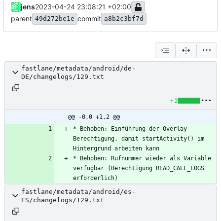
jens
2023-04-24 23:08:21 +02:00
parent
commit
49d272be1e
a8b2c3bf7d
fastlane/metadata/android/de-
DE/changelogs/129.txt
+2
@@ -0,0 +1,2 @@
* Behoben: Einführung der Overlay-
Berechtigung, damit startActivity() im 
* Behoben: Rufnummer wieder als Variable 
verfügbar (Berechtigung READ_CALL_LOGS 
erforderlich)
fastlane/metadata/android/es-
ES/changelogs/129.txt