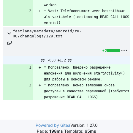
* Vast: Telefoonnummer weer beschikbaar 
als variabele (toestemming READ_CALL_LOGS 
vereist)
fastlane/metadata/android/ru-
RU/changelogs/129.txt
+2
@@ -0,0 +1,2 @@
* Исправлено: Введено разрешение 
наложения для включения startActivity() 
* Исправлено: номер телефона снова 
доступен в качестве переменной (требуется 
разрешение READ_CALL_LOGS)
Powered by Gitea
Version: 1.27.0
Page:
198ms
Template:
65ms