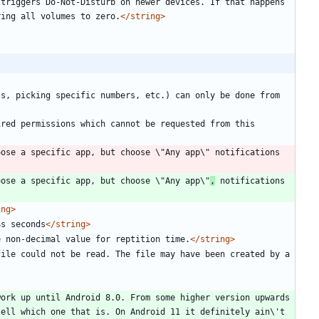
triggers Do-Not-Disturb on newer devices. If that happens 
ring all volumes to zero.
</string>
s, picking specific numbers, etc.) can only be done from 
red permissions which cannot be requested from this 
ose a specific app, but choose \"Any app\" notifications 
oose a specific app, but choose \"Any app\"
,
 notifications 
ing>
$s seconds
</string>
e non-decimal value for reptition time.
</string>
ile could not be read. The file may have been created by a 
ork up until Android 8.0. From some higher version upwards 
ell which one that is. On Android 11 it definitely ain\'t 