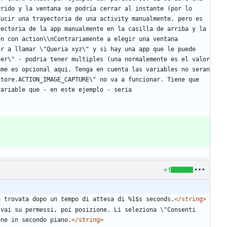
rido y la ventana se podría cerrar al instante (por lo 
ucir una trayectoria de una activity manualmente, pero es 
ectoria de la app manualmente en la casilla de arriba y la 
n con action\\nContrariamente a elegir una ventana 
r a llamar \"Queria xyz\" y si hay una app que le puede 
er\" - podria tener multiples (una normalemente es el valor 
me es opcional aqui. Tenga en cuenta las variables no seran 
tore.ACTION_IMAGE_CAPTURE\" no va a funcionar. Tiene que 
ariable que - en este ejemplo - seria 
+1
a trovata dopo un tempo di attesa di %1$s seconds.
</string>
vai su permessi, poi posizione. Lì seleziona \"Consenti 
one in secondo piano.
</string>