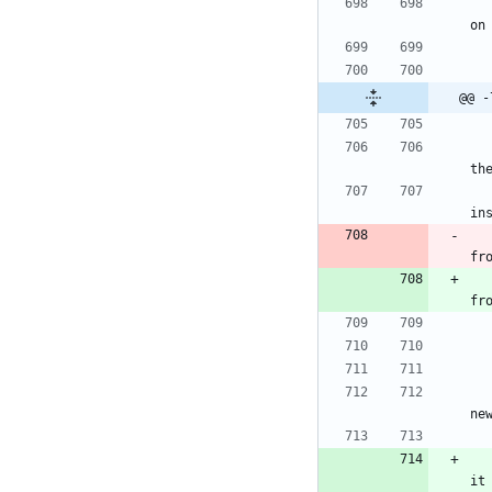
on
@@ -
th
in
fr
fr
ne
it