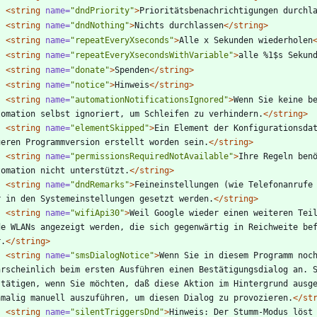
<string
name=
"dndPriority"
>
Prioritätsbenachrichtigungen durchl
<string
name=
"dndNothing"
>
Nichts durchlassen
</string>
<string
name=
"repeatEveryXseconds"
>
Alle x Sekunden wiederholen
<string
name=
"repeatEveryXsecondsWithVariable"
>
alle %1$s Sekun
<string
name=
"donate"
>
Spenden
</string>
<string
name=
"notice"
>
Hinweis
</string>
<string
name=
"automationNotificationsIgnored"
>
Wenn Sie keine be
tomation selbst ignoriert, um Schleifen zu verhindern.
</string>
<string
name=
"elementSkipped"
>
Ein Element der Konfigurationsdat
ueren Programmversion erstellt worden sein.
</string>
<string
name=
"permissionsRequiredNotAvailable"
>
Ihre Regeln benö
tomation nicht unterstützt.
</string>
<string
name=
"dndRemarks"
>
Feineinstellungen (wie Telefonanrufe 
r in den Systemeinstellungen gesetzt werden.
</string>
<string
name=
"wifiApi30"
>
Weil Google wieder einen weiteren Teil
de WLANs angezeigt werden, die sich gegenwärtig in Reichweite bef
r.
</string>
<string
name=
"smsDialogNotice"
>
Wenn Sie in diesem Programm noch
hrscheinlich beim ersten Ausführen einen Bestätigungsdialog an. S
stätigen, wenn Sie möchten, daß diese Aktion im Hintergrund ausge
nmalig manuell auszuführen, um diesen Dialog zu provozieren.
</st
<string
name=
"silentTriggersDnd"
>
Hinweis: Der Stumm-Modus löst 