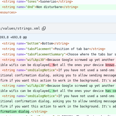
<string
name=
"tones"
>
Suonerias
</string>
<string
name=
"dnd"
>
Non disturbare
</string>
resources>
s/values/strings.xml
693,8 +693,8 @@
<string
name=
"bottom"
>
Bottom
</string>
<string
name=
"tabsPlacement"
>
Position of tab bar
</string>
<string
name=
"tabsPlacementSummary"
>
Choose where the tabs bar 
<string
name=
"wifiApi30"
>
Because Google screwed up yet another 
sible wifis can be displayed
. N
ot all the ones your device 
knows
<string
name=
"smsDialogNotice"
>
If you have not used a send-sms 
ditional confirmation dialog, asking you to allow sending message
nfirm if you want this action to work in the background. It\'s a
<string
name=
"wifiApi30"
>
Because Google screwed up yet another 
sible wifis can be displayed
, n
ot all the ones your device 
has c
<string
name=
"smsDialogNotice"
>
If you have not used a send-sms 
ditional confirmation dialog, asking you to allow sending message
nfirm if you want this action to work in the background. It\'s a
nfirmation dialog
.
</string>