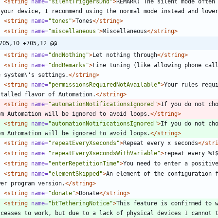
<string
name=
"silentTriggersDnd"
>
REMARK: The silent mode often 
 your device, I recommend using the normal mode instead and lowe
<string
name=
"tones"
>
Tones
</string>
<string
name=
"miscellaneous"
>
Miscellaneous
</string>
705,10 +705,12 @@
<string
name=
"dndNothing"
>
Let nothing through
</string>
<string
name=
"dndRemarks"
>
Fine tuning (like allowing phone call
e system\'s settings.
</string>
<string
name=
"permissionsRequiredNotAvailable"
>
Your rules requi
stalled flavor of Automation.
</string>
<string
name=
"automationNotificationsIgnored"
>
If you do not cho
om Automation will be ignored to avoid loops.
</string>
<string
name=
"automationNotificationsIgnored"
>
If you do not ch
om Automation will be ignored to avoid loops.
</string>
<string
name=
"repeatEveryXseconds"
>
Repeat every x seconds
</str
<string
name=
"repeatEveryXsecondsWithVariable"
>
repeat every %1
<string
name=
"enterRepetitionTime"
>
You need to enter a positiv
<string
name=
"elementSkipped"
>
An element of the configuration f
wer program version.
</string>
<string
name=
"donate"
>
Donate
</string>
<string
name=
"btTetheringNotice"
>
This feature is confirmed to w
 ceases to work, but due to a lack of physical devices I cannot t