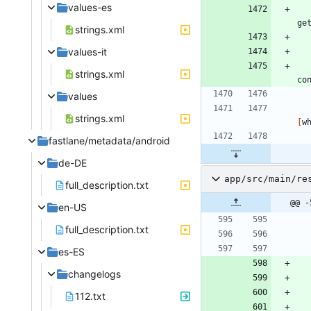
values-es
ge
strings.xml
values-it
strings.xml
co
values
strings.xml
[
w
fastlane/metadata/android
de-DE
app/src/main/re
full_description.txt
@@ -
en-US
full_description.txt
es-ES
changelogs
112.txt