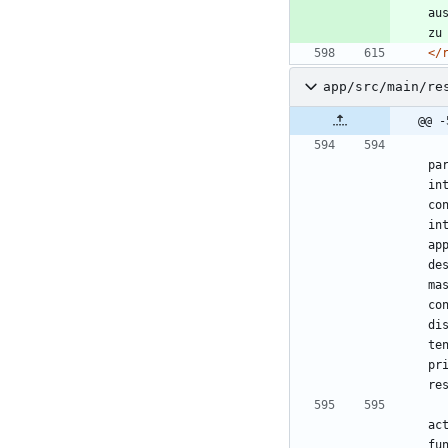
au
zu
</
app/src/main/re
@@ -
pa
in
co
in
ap
de
ma
co
di
te
pr
re
ac
fu