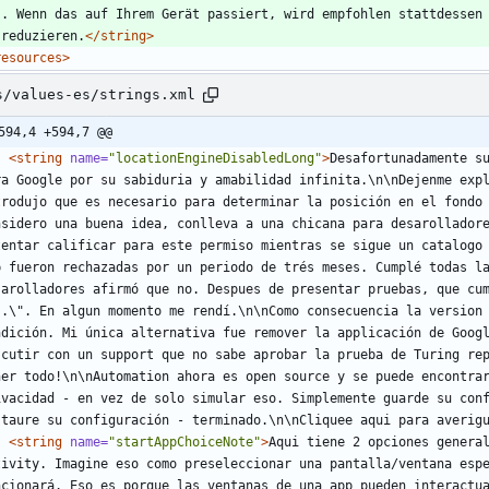
s. Wenn das auf Ihrem Gerät passiert, wird empfohlen stattdessen 
 reduzieren.
</string>
resources>
s/values-es/strings.xml
594,4 +594,7 @@
<string
name=
"locationEngineDisabledLong"
>
Desafortunadamente su
ra Google por su sabiduria y amabilidad infinita.\n\nDejenme expl
trodujo que es necesario para determinar la posición en el fondo 
nsidero una buena idea, conlleva a una chicana para desarolladore
tentar calificar para este permiso mientras se sigue un catalogo 
p fueron rechazadas por un periodo de trés meses. Cumplé todas la
sarolladores afirmó que no. Despues de presentar pruebas, que cum
s.\". En algun momento me rendí.\n\nComo consecuencia la version 
ndición. Mi única alternativa fue remover la applicación de Googl
scutir con un support que no sabe aprobar la prueba de Turing rep
ner todo!\n\nAutomation ahora es open source y se puede encontrar
ivacidad - en vez de solo simular eso. Simplemente guarde su conf
staure su configuración - terminado.\n\nCliquee aqui para averig
<string
name=
"startAppChoiceNote"
>
Aqui tiene 2 opciones general
tivity. Imagine eso como preseleccionar una pantalla/ventana espe
ncionará. Eso es porque las ventanas de una app pueden interactua