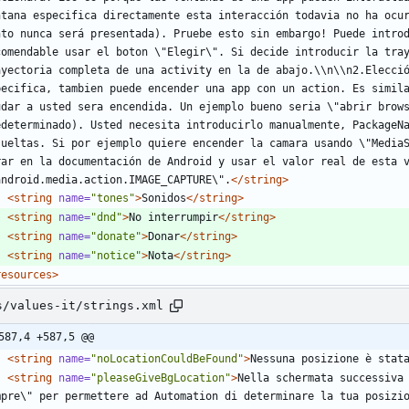
ntana especifica directamente esta interacción todavia no ha ocur
nto nunca será presentada). Pruebe esto sin embargo! Puede introd
comendable usar el boton \"Elegir\". Si decide introducir la tray
ayectoria completa de una activity en la de abajo.\\n\\n2.Elecció
pecifica, tambien puede encender una app con un action. Es simila
udar a usted sera encendida. Un ejemplo bueno seria \"abrir brows
edeterminado). Usted necesita introducirlo manualmente, PackageNa
sueltas. Si por ejemplo quiere encender la camara usando \"MediaS
rar en la documentación de Android y usar el valor real de esta v
android.media.action.IMAGE_CAPTURE\".
</string>
<string
name=
"tones"
>
Sonidos
</string>
<string
name=
"dnd"
>
No interrumpir
</string>
<string
name=
"donate"
>
Donar
</string>
<string
name=
"notice"
>
Nota
</string>
resources>
s/values-it/strings.xml
587,4 +587,5 @@
<string
name=
"noLocationCouldBeFound"
>
Nessuna posizione è stat
<string
name=
"pleaseGiveBgLocation"
>
Nella schermata successiva 
mpre\" per permettere ad Automation di determinare la tua posizi