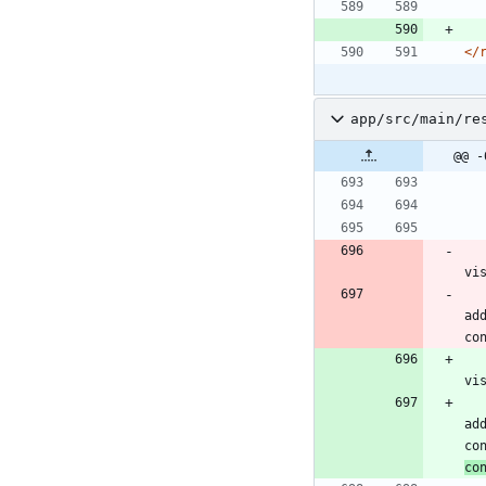
</
app/src/main/re
@@ -
vi
ad
co
vi
ad
co
co