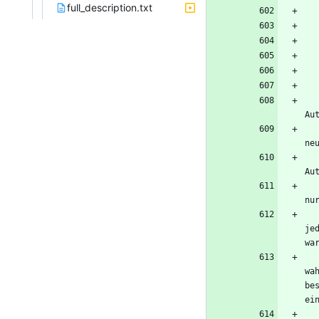
full_description.txt
Au
ne
Au
nu
je
wa
wa
be
ei