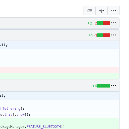
+2
-2
+1
-1
vity
+6
ity
thTethering
)
;
le
.
this
)
.
show
(
)
;
ackageManager
.
FEATURE_BLUETOOTH
)
)