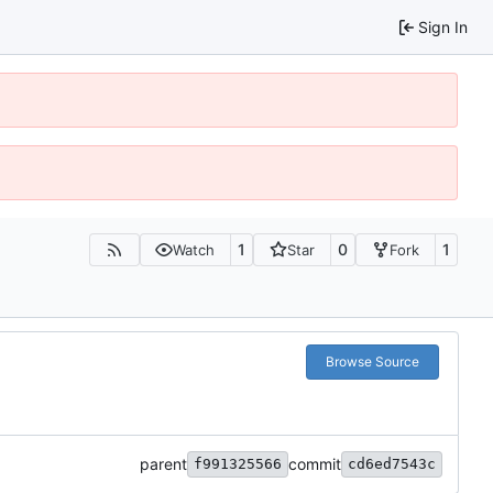
Sign In
1
0
1
Watch
Star
Fork
Browse Source
parent
commit
f991325566
cd6ed7543c