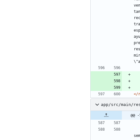
ve
ta
re
tr
es
ay
pr
re
mi
\"
</
app/src/main/re
@@ -
se