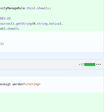
ivityManageRule
.
this
)
.
show
(
)
;
;
ODES
.
O
)
sources
(
)
.
getString
(
R
.
string
.
notice
)
,
ext
)
.
show
(
)
;
)
)
)
+17
gezeigt werden?
</string>