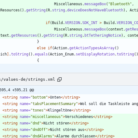
Miscellaneous
.
messageBox
(
"
Bluetooth
"
,
tResources
(
)
.
getString
(
R
.
string
.
deviceDoesNotHaveBluetooth
)
,
Act
if
(
Build
.
VERSION
.
SDK_INT
>
Build
.
VERSION_C
Miscellaneous
.
messageBox
(
context
.
getRe
ntext
.
getResources
(
)
.
getString
(
R
.
string
.
btTetheringNotice
)
,
cont
}
else
if
(
Action
.
getActionTypesAsArray
(
)
hich
]
.
toString
(
)
.
equals
(
Action_Enum
.
setDisplayRotation
.
toString
(
{
s/values-de/strings.xml
595,4 +595,21 @@
<string
name=
"bottom"
>
Unten
</string>
<string
name=
"tabsPlacementSummary"
>
Wol soll die Taskleiste an
<string
name=
"tones"
>
Klingeltöne
</string>
<string
name=
"miscellaneous"
>
Verschiedenes
</string>
<string
name=
"dnd"
>
Nicht stören
</string>
<string
name=
"dndOff"
>
Nicht stören aus
</string>
<string
name=
"dndAlarms"
>
Alarme durchlassen
</string>