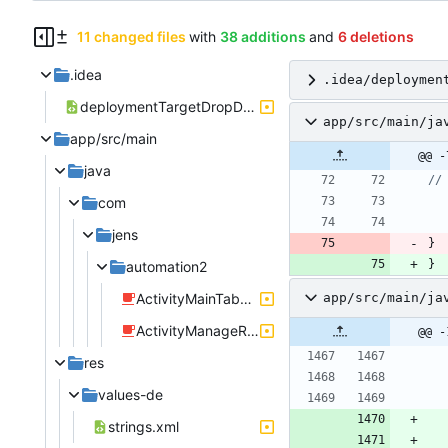
11 changed files
with
38 additions
and
6 deletions
.idea
.idea/deploymen
deploymentTargetDropDown.xml
app/src/main/ja
app/src/main
@@ -
java
com
jens
}
}
automation2
ActivityMainTabLayout.java
app/src/main/ja
ActivityManageRule.java
@@ -
res
values-de
strings.xml