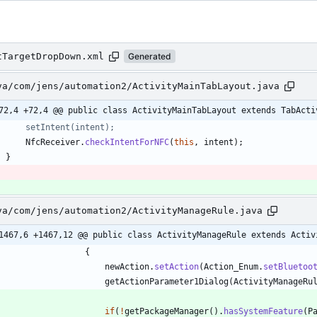
tTargetDropDown.xml
Generated
va/com/jens/automation2/ActivityMainTabLayout.java
72,4 +72,4 @@ public class ActivityMainTabLayout extends TabActi
//	    setIntent(intent);
NfcReceiver
.
checkIntentForNFC
(
this
,
intent
)
;
}
va/com/jens/automation2/ActivityManageRule.java
1467,6 +1467,12 @@ public class ActivityManageRule extends Activ
{
newAction
.
setAction
(
Action_Enum
.
setBluetoo
getActionParameter1Dialog
(
ActivityManageRu
if
(
!
getPackageManager
(
)
.
hasSystemFeature
(
P