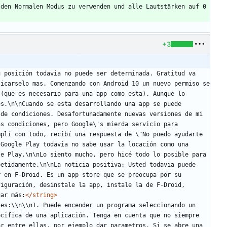
den Normalen Modus zu verwenden und alle Lautstärken auf 0 
+3
 posición todavia no puede ser determinada. Gratitud va 
icarselo mas. Comenzando con Android 10 un nuevo permiso se 
(que es necesario para una app como esta). Aunque lo 
s.\n\nCuando se esta desarrollando una app se puede 
de condiciones. Desafortunadamente nuevas versiones de mi 
s condiciones, pero Google\'s mierda servicio para 
plí con todo, recibí una respuesta de \"No puedo ayudarte 
Google Play todavia no sabe usar la locación como una 
e Play.\n\nLo siento mucho, pero hicé todo lo posible para 
etidamente.\n\nLa noticia positiva: Usted todavia puede 
 en F-Droid. Es un app store que se preocupa por su 
iguración, desinstale la app, instale la de F-Droid, 
uar más:
</string>
es:\\n\\n1. Puede encender un programa seleccionando un 
cifica de una aplicación. Tenga en cuenta que no siempre 
r entre ellas, por ejemplo dar parametros. Si se abre una 