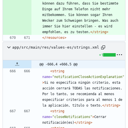
können dazu führen, dass Sie bestimmte 
Dinge auf Ihrem Telefon nicht mehr 
mitbekommen. Sie können sogar Ihren 
Wecker zum Schweigen bringen. Was auch 
immer Sie hier einstellen - es wird 
empfohlen, es zu testen.
</string>
</resources>
app/src/main/res/values-es/strings.xml
+1
@@ -666,4 +666,5 @@
<string
name=
"notificationCloseActionExplanation"
>
Si no especifica ningún criterio, esta 
acción cerrará TODAS las notificaciones. 
Por lo tanto, se recomienda al menos 
especificar criterios para al menos 1 de 
la aplicación, título o texto.
</string>
<string
name=
"closeNotifications"
>
Cerrar 
notificación(es)
</string>