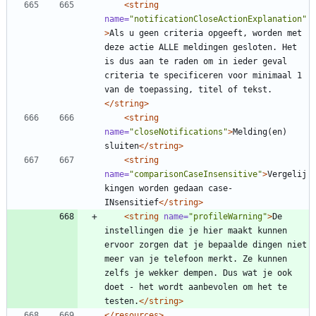
<string
name=
"notificationCloseActionExplanation"
>
Als u geen criteria opgeeft, worden met 
deze actie ALLE meldingen gesloten. Het 
is dus aan te raden om in ieder geval 
criteria te specificeren voor minimaal 1 
van de toepassing, titel of tekst.
</string>
<string
name=
"closeNotifications"
>
Melding(en) 
sluiten
</string>
<string
name=
"comparisonCaseInsensitive"
>
Vergelij
kingen worden gedaan case-
INsensitief
</string>
<string
name=
"profileWarning"
>
De 
instellingen die je hier maakt kunnen 
ervoor zorgen dat je bepaalde dingen niet 
meer van je telefoon merkt. Ze kunnen 
zelfs je wekker dempen. Dus wat je ook 
doet - het wordt aanbevolen om het te 
testen.
</string>
</resources>