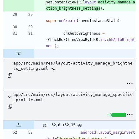
setContentView
(
R
.
layout
.
activity_manage_a
ction_brightness_settings
)
;
super
.
onCreate
(
savedInstanceState
)
;
chkAutoBrightness
=
(
CheckBox
)
findViewById
(
R
.
id
.
chkAutoBright
ness
)
;
app/src/main/res/layout/activity_manage_brightne
ss_setting.xml →
app/src/main/res/layout/activity_manage_action_b
rightness_settings.xml
app/src/main/res/layout/activity_manage_specific
_profile.xml
+9
@@ -52,6 +52,15 @@
android:layout_marginVert
ical=
"@dimen/default_margin"