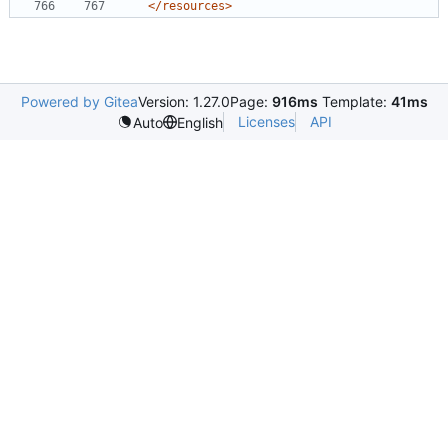
</resources>
Powered by Gitea
Version: 1.27.0
Page:
916ms
Template:
41ms
Licenses
API
Auto
English