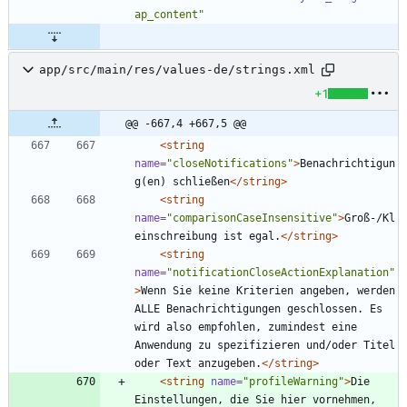
ap_content"
app/src/main/res/values-de/strings.xml
+1
@@ -667,4 +667,5 @@
<string
name=
"closeNotifications"
>
Benachrichtigun
g(en) schließen
</string>
<string
name=
"comparisonCaseInsensitive"
>
Groß-/Kl
einschreibung ist egal.
</string>
<string
name=
"notificationCloseActionExplanation"
>
Wenn Sie keine Kriterien angeben, werden 
ALLE Benachrichtigungen geschlossen. Es 
wird also empfohlen, zumindest eine 
Anwendung zu spezifizieren und/oder Titel 
oder Text anzugeben.
</string>
<string
name=
"profileWarning"
>
Die 
Einstellungen, die Sie hier vornehmen, 