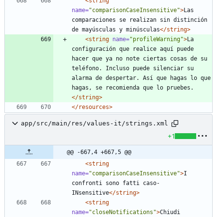
<string
name=
"comparisonCaseInsensitive"
>
Las 
comparaciones se realizan sin distinción 
de mayúsculas y minúsculas
</string>
<string
name=
"profileWarning"
>
La 
configuración que realice aquí puede 
hacer que ya no note ciertas cosas de su 
teléfono. Incluso puede silenciar su 
alarma de despertar. Así que hagas lo que 
hagas, se recomienda que lo pruebes.
</string>
</resources>
app/src/main/res/values-it/strings.xml
+1
@@ -667,4 +667,5 @@
<string
name=
"comparisonCaseInsensitive"
>
I 
confronti sono fatti caso-
INsensitive
</string>
<string
name=
"closeNotifications"
>
Chiudi 