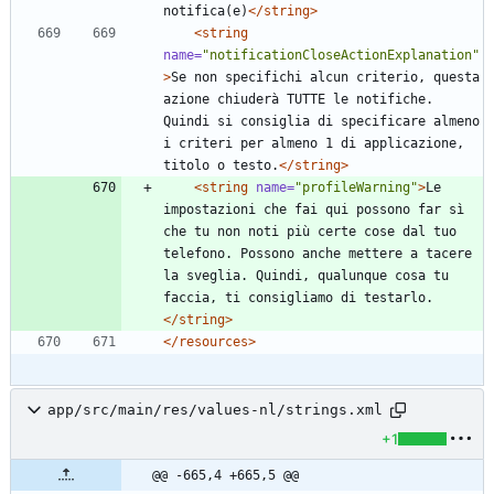
notifica(e)
</string>
<string
name=
"notificationCloseActionExplanation"
>
Se non specifichi alcun criterio, questa 
azione chiuderà TUTTE le notifiche. 
Quindi si consiglia di specificare almeno 
i criteri per almeno 1 di applicazione, 
titolo o testo.
</string>
<string
name=
"profileWarning"
>
Le 
impostazioni che fai qui possono far sì 
che tu non noti più certe cose dal tuo 
telefono. Possono anche mettere a tacere 
la sveglia. Quindi, qualunque cosa tu 
faccia, ti consigliamo di testarlo.
</string>
</resources>
app/src/main/res/values-nl/strings.xml
+1
@@ -665,4 +665,5 @@