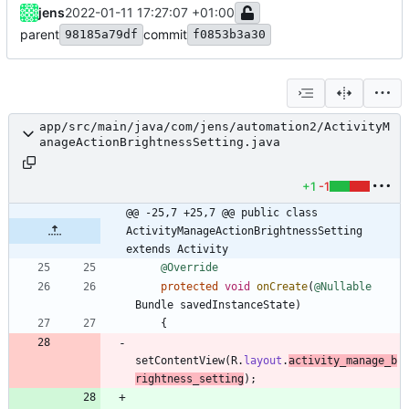
jens
2022-01-11 17:27:07 +01:00
parent
commit
98185a79df
f0853b3a30
app/src/main/java/com/jens/automation2/ActivityM
anageActionBrightnessSetting.java
+1
-1
@@ -25,7 +25,7 @@ public class 
ActivityManageActionBrightnessSetting 
extends Activity
@Override
protected
void
onCreate
(
@Nullable
Bundle
savedInstanceState
)
{
setContentView
(
R
.
layout
.
activity_manage_b
rightness_setting
)
;