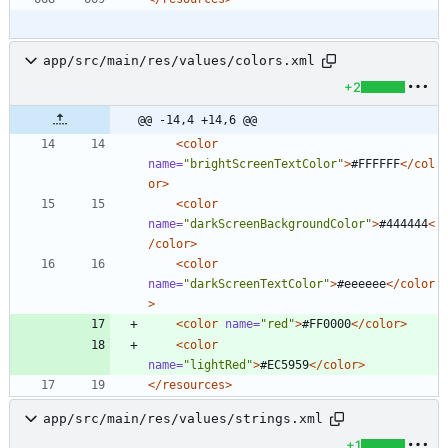
app/src/main/res/values/colors.xml
+2
@@ -14,4 +14,6 @@
<color
name=
"brightScreenTextColor"
>
#FFFFFF
</col
or>
<color
name=
"darkScreenBackgroundColor"
>
#444444
<
/color>
<color
name=
"darkScreenTextColor"
>
#eeeeee
</color
>
<color
name=
"red"
>
#FF0000
</color>
<color
name=
"lightRed"
>
#EC5959
</color>
</resources>
app/src/main/res/values/strings.xml
+1