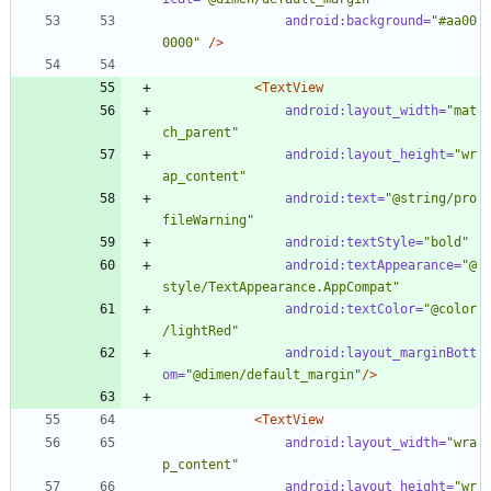
android:background=
"#aa00
0000"
/>
<TextView
android:layout_width=
"mat
ch_parent"
android:layout_height=
"wr
ap_content"
android:text=
"@string/pro
fileWarning"
android:textStyle=
"bold"
android:textAppearance=
"@
style/TextAppearance.AppCompat"
android:textColor=
"@color
/lightRed"
android:layout_marginBott
om=
"@dimen/default_margin"
/>
<TextView
android:layout_width=
"wra
p_content"
android:layout_height=
"wr