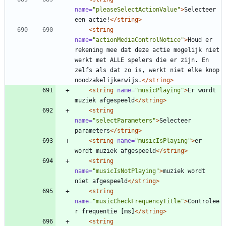
name=
"pleaseSelectActionValue"
>
Selecteer 
een actie!
</string>
<string
name=
"actionMediaControlNotice"
>
Houd er 
rekening mee dat deze actie mogelijk niet 
werkt met ALLE spelers die er zijn. En 
zelfs als dat zo is, werkt niet elke knop 
noodzakelijkerwijs.
</string>
<string
name=
"musicPlaying"
>
Er wordt 
muziek afgespeeld
</string>
<string
name=
"selectParameters"
>
Selecteer 
parameters
</string>
<string
name=
"musicIsPlaying"
>
er 
wordt muziek afgespeeld
</string>
<string
name=
"musicIsNotPlaying"
>
muziek wordt 
niet afgespeeld
</string>
<string
name=
"musicCheckFrequencyTitle"
>
Controlee
r frequentie [ms]
</string>
<string