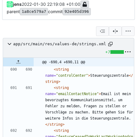
jens
2022-01-30 22:19:08 +01:00
parent
commit
1a8ce579a7
92e405d396
app/src/main/res/values-de/strings.xml
+7
@@ -690,4 +690,11 @@
<string
name=
"controlCenter"
>
Steuerungszentrale
</
string>
<string
name=
"emailContactNotice"
>
Email ist mein 
bevorzugtes Kommunikationsmittel, um 
Fehler zu melden, Fragen zu stellen or 
Vorschläge zu machen. Bitte gehen Sie für 
weitere Infos in die Steuerungszentrale.
</string>
<string
name=
"featureCeasedToWorkLastWorkingAndro