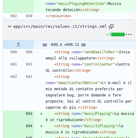
name=
"musicPlayingDetection"
>
Musica 
tocando deteción
</string>
</resources>
app/src/main/res/values-it/strings.xml
+7
@@ -690,4 +690,11 @@
<string
name=
"sendEmailToDev"
>
Invia 
email allo sviluppatore
</string>
<string
name=
"controlCenter"
>
Centro 
di controllo
</string>
<string
name=
"emailContactNotice"
>
L\'e-mail è il 
mio metodo di contatto preferito per 
segnalare bug, porre domande o fare 
proposte. Vai al centro di controllo per 
saperne di più.
</string>
<string
name=
"musicPlaying"
>
La musica 
è in riproduzione
</string>
<string
name=
"musicIsPlaying"
>
la 
musica è in riproduzione
</string>