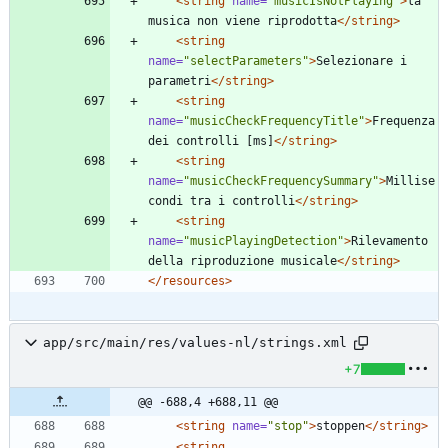
<string
name=
"musicIsNotPlaying"
>
la 
musica non viene riprodotta
</string>
<string
name=
"selectParameters"
>
Selezionare i 
parametri
</string>
<string
name=
"musicCheckFrequencyTitle"
>
Frequenza 
dei controlli [ms]
</string>
<string
name=
"musicCheckFrequencySummary"
>
Millise
condi tra i controlli
</string>
<string
name=
"musicPlayingDetection"
>
Rilevamento 
della riproduzione musicale
</string>
</resources>
app/src/main/res/values-nl/strings.xml
+7
@@ -688,4 +688,11 @@
<string
name=
"stop"
>
stoppen
</string>
<string