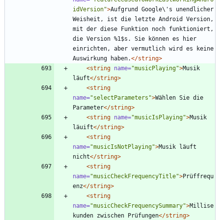
idVersion"
>
Aufgrund Google\'s unendlicher 
Weisheit, ist die letzte Android Version, 
mit der diese Funktion noch funktioniert, 
die Version %1$s. Sie können es hier 
einrichten, aber vermutlich wird es keine 
Auswirkung haben.
</string>
<string
name=
"musicPlaying"
>
Musik 
läuft
</string>
<string
name=
"selectParameters"
>
Wählen Sie die 
Parameter
</string>
<string
name=
"musicIsPlaying"
>
Musik 
läuift
</string>
<string
name=
"musicIsNotPlaying"
>
Musik läuft 
nicht
</string>
<string
name=
"musicCheckFrequencyTitle"
>
Prüffrequ
enz
</string>
<string
name=
"musicCheckFrequencySummary"
>
Millise
kunden zwischen Prüfungen
</string>