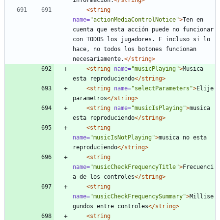
<string
name=
"actionMediaControlNotice"
>
Ten en 
cuenta que esta acción puede no funcionar 
con TODOS los jugadores. E incluso si lo 
hace, no todos los botones funcionan 
necesariamente.
</string>
<string
name=
"musicPlaying"
>
Musica 
esta reproduciendo
</string>
<string
name=
"selectParameters"
>
Elije 
parametros
</string>
<string
name=
"musicIsPlaying"
>
musica 
esta reproduciendo
</string>
<string
name=
"musicIsNotPlaying"
>
musica no esta 
reproduciendo
</string>
<string
name=
"musicCheckFrequencyTitle"
>
Frecuenci
a de los controles
</string>
<string
name=
"musicCheckFrequencySummary"
>
Millise
gundos entre controles
</string>
<string