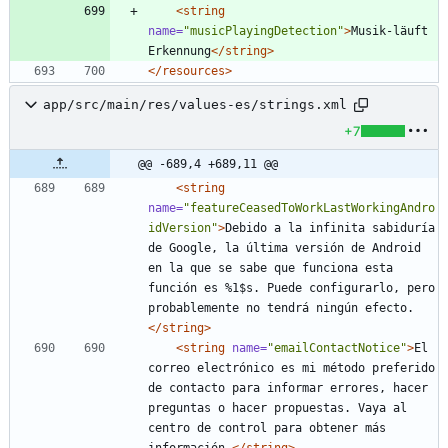
<string
name=
"musicPlayingDetection"
>
Musik-läuft 
Erkennung
</string>
</resources>
app/src/main/res/values-es/strings.xml
+7
@@ -689,4 +689,11 @@
<string
name=
"featureCeasedToWorkLastWorkingAndro
idVersion"
>
Debido a la infinita sabiduría 
de Google, la última versión de Android 
en la que se sabe que funciona esta 
función es %1$s. Puede configurarlo, pero 
probablemente no tendrá ningún efecto.
</string>
<string
name=
"emailContactNotice"
>
El 
correo electrónico es mi método preferido 
de contacto para informar errores, hacer 
preguntas o hacer propuestas. Vaya al 
centro de control para obtener más 
información.
</string>