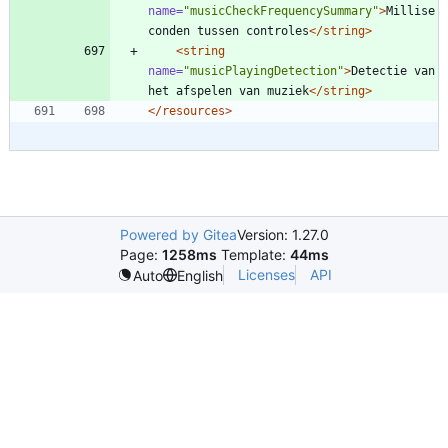
name=
"musicCheckFrequencySummary"
>
Millise
conden tussen controles
</string>
<string
name=
"musicPlayingDetection"
>
Detectie van 
het afspelen van muziek
</string>
</resources>
Powered by Gitea
Version: 1.27.0
Page:
1258ms
Template:
44ms
Licenses
API
Auto
English